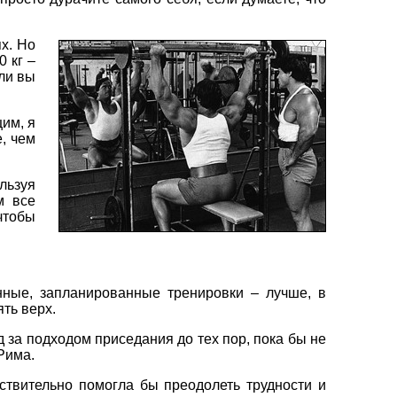
х. Но
0 кг –
сли вы
им, я
, чем
льзуя
м все
чтобы
ные, запланированные тренировки – лучше, в
ть верх.
од за подходом приседания до тех пор, пока бы не
Рима.
твительно помогла бы преодолеть трудности и