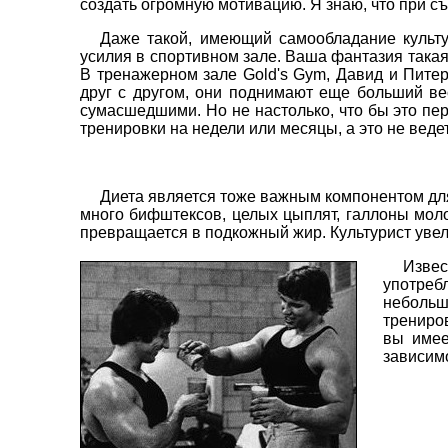
создать огромную мотивацию. Я знаю, что при съ
Даже такой, имеющий самообладание культу
усилия в спортивном зале. Ваша фантазия такая,
В тренажерном зале Gold's Gym, Давид и Питер
друг с другом, они поднимают еще больший вес
сумасшедшими. Но не настолько, что бы это пе
тренировки на недели или месяцы, а это не веде
Диета является тоже важным компонентом дл
много бифштексов, целых цыплят, галлоны моло
превращается в подкожный жир. Культурист увели
Извес
употреб
небольш
трениров
вы имее
зависимо