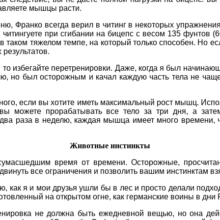
ставляете мышцы расти.
мню, Франко всегда верил в читинг в некоторых упражнения
ы читингуете при сгибании на бицепс с весом 135 фунтов (6
 в таком тяжелом темпе, на который только способен. Но е
х результатов.
 то избегайте перетренировки. Даже, когда я был начинающ
ю, но был осторожным и качал каждую часть тела не чаще
много, если вы хотите иметь максимальный рост мышц. Испо
 вы можете прорабатывать все тело за три дня, а зате
о два раза в неделю, каждая мышца имеет много времени, 
Животные инстинкты
сумасшедшим время от времени. Осторожные, просчитан
двинуть все ограничения и позволить вашим инстинктам взя
ваю, как я и мои друзья ушли бы в лес и просто делали подх
готовленный на открытом огне, как германские воины в дни 
нировка не должна быть ежедневной вещью, но она дейс