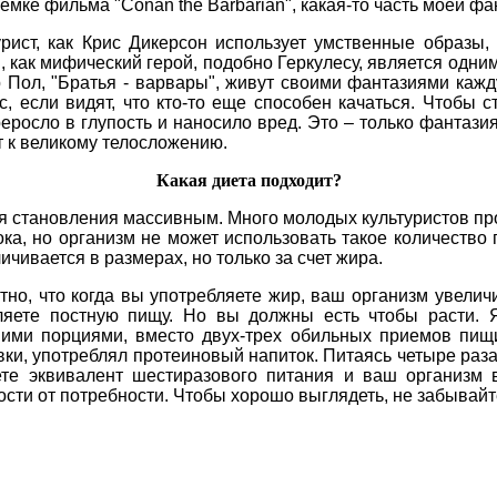
емке фильма "Conan the Barbarian", какая-то часть моей фа
рист, как Крис Дикерсон использует умственные образы
 как мифический герой, подобно Геркулесу, является одним
 Пол, "Братья - варвары", живут своими фантазиями кажд
, если видят, что кто-то еще способен качаться. Чтобы 
реросло в глупость и наносило вред. Это – только фантаз
т к великому телосложению.
Какая диета подходит?
я становления массивным. Много молодых культуристов пр
ка, но организм не может использовать такое количество 
чивается в размерах, но только за счет жира.
тно, что когда вы употребляете жир, ваш организм увели
ляете постную пищу. Но вы должны есть чтобы расти. 
ими порциями, вместо двух-трех обильных приемов пищи
ки, употреблял протеиновый напиток. Питаясь четыре раза
те эквивалент шестиразового питания и ваш организм 
сти от потребности. Чтобы хорошо выглядеть, не забывайт