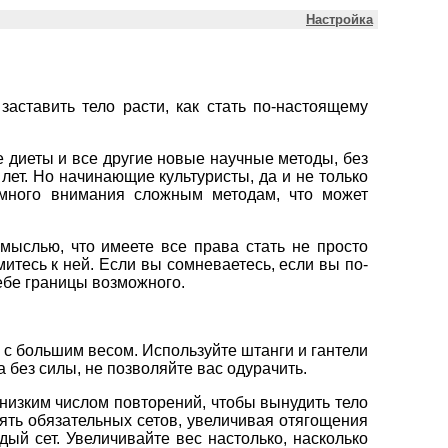
Настройка
аставить тело расти, как стать по-настоящему
 диеты и все другие новые научные методы, без
ет. Но начинающие культуристы, да и не только
 много внимания сложным методам, что может
ыслью, что имеете все права стать не просто
итесь к ней. Если вы сомневаетесь, если вы по-
ебе границы возможного.
с большим весом. Используйте штанги и гантели
 без силы, не позволяйте вас одурачить.
низким числом повторений, чтобы вынудить тело
пять обязательных сетов, увеличивая отягощения
дый сет. Увеличивайте вес настолько, насколько