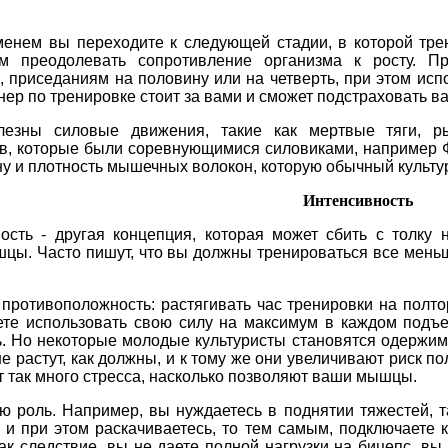
менем вы переходите к следующей стадии, в которой тре
м преодолевать сопротивление организма к росту. П
 приседаниям на половину или на четверть, при этом испо
нер по тренировке стоит за вами и сможет подстраховать ва
лезны силовые движения, такие как мертвые тяги, р
в, которые были соревнующимися силовиками, например Ф
у и плотность мышечных волокон, которую обычный культури
Интенсивность
ость - другая концепция, которая может сбить с толку
ы. Часто пишут, что вы должны тренироваться все меньш
противоположность: растягивать час тренировки на полто
те использовать свою силу на максимум в каждом подъе
ь. Но некоторые молодые культуристы становятся одержим
е растут, как должны, и к тому же они увеличивают риск по
ет так много стресса, насколько позволяют ваши мышцы.
ю роль. Например, вы нуждаетесь в поднятии тяжестей, т
й и при этом раскачиваетесь, то тем самым, подключаете
 следствие, вы не даете полной нагрузки на бицепс. вы 