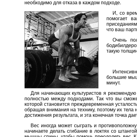
необходимо для отказа в каждом подходе.
И, со вре
помогает ва
приседаниям,
что ваш парт
Очень по
бодибилдеро
такую толщин
Интенсивн
большие мышц
минут.
Для начинающих культуристов я рекомендую 
полностью между подходами. Так что вы сможе
которой становится преждевременная усталост
обращая внимания на технику, поэтому их тела н
достижения результата, и эта конечная точка да
Вес иногда может сыграть и противоположну
начинаете делать сгибание в локтях со штанго
мышцы спины, чтобы помочь преодолеть вес. Как