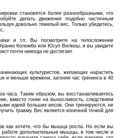
нировки становятся более разнообразными, что
робуйте делать движения подобно частичным
льзуя довольно тяжелый вес. Только убедитесь,
с.
ывки и т.п. Вы посмотрите на телосложение
ранко Коломбо или Юсуп Вилкош, и вы увидите
ст почти никогда не достигает.
 начинающих культуристов, желающих нарастить
е и меньше времени, загоняя час тренинга в 40
ра часа. Таким образом, вы восстанавливаетесь
ме, вместо гонки на выносливость, следствием
ыми идеей больших весов. Они тренируются, не
лучить травму. Вес является конечной точкой для
ак как хотите, что бы мышца росла. Но если вы
 к работе дополнительные мышцы, в том числе и
просто дурачите самого себя, если думаете, что