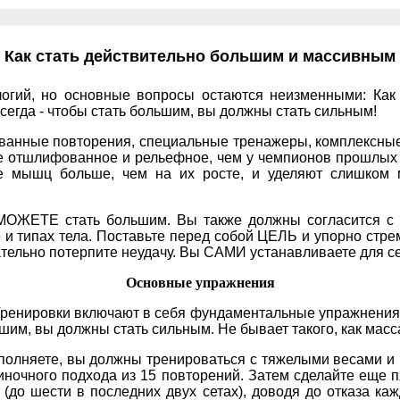
Как стать действительно большим и массивным
огий, но основные вопросы остаются неизменными: Как з
всегда - чтобы стать большим, вы должны стать сильным!
ованные повторения, специальные тренажеры, комплексные
е отшлифованное и рельефное, чем у чемпионов прошлых л
ке мышц больше, чем на их росте, и уделяют слишком
МОЖЕТЕ стать большим. Вы также должны согласится с м
 и типах тела. Поставьте перед собой ЦЕЛЬ и упорно стрем
ательно потерпите неудачу. Вы САМИ устанавливаете для с
Основные упражнения
Тренировки включают в себя фундаментальные упражнения 
им, вы должны стать сильным. Не бывает такого, как масса
полняете, вы должны тренироваться с тяжелыми весами и 
иночного подхода из 15 повторений. Затем сделайте еще 
до шести в последних двух сетах), доводя до отказа каж