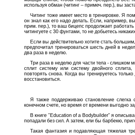
используя обман (читинг – примеч. пер.), вы за
Читинг тоже имеет место в тренировке. Я по
он знал как его надо делать. Если, например, в
прим. пер.), то ваш бицепс продолжает работать
читингуете с 30 фунтами, то не добьетесь никаки
Если вы действительно хотите стать большим,
предпочитал тренироваться шесть дней в недел
два раза в неделю.
Три раза в неделю для части тела - слишком 
сплит систему или систему двойного сплита,
повторять снова. Когда вы тренируетесь тольк
восстановиться.
Я также поддерживаю становление слегка 
конечном счете, но время от времени выгодно за
В книге "Education of a Bodybuilder" я описы
попадали без сил. А затем, ели бы барбекю, при
Такая фантазия и подавляющая тяжелая тре