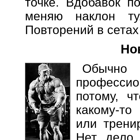
точке. Вдобавок п
меняю наклон ту
Повторений в сетах 
Но
Обычн
профессио
потому, ч
какому-то
или трени
Нет, дело