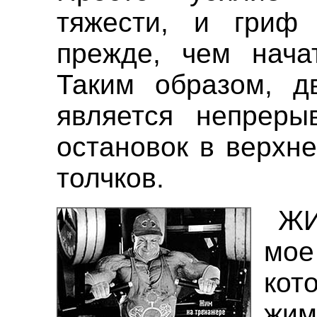
тяжести, и гриф 
прежде, чем нача
Таким образом, д
является непреры
остановок в верхне
толчков.
ЖИ
мое
кот
жим