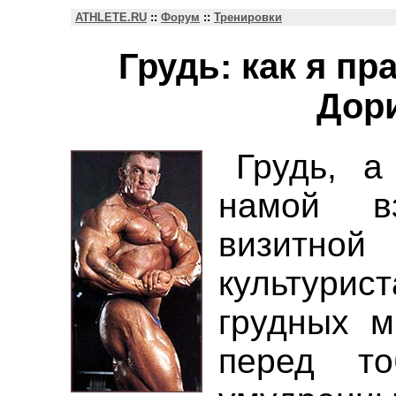
ATHLETE.RU
::
Форум
::
Тренировки
Грудь: как я пр
Дори
Грудь, а
намой вз
визитной
культур
грудных м
перед то