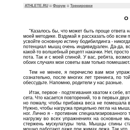
ATHLETE.RU
::
Форум
::
Тренировки
О 
"Казалось бы, что может быть проще ответа н
моей методике. Вздумай я рассказать обо всем п
усвойте основную истину бодибилдинга - никогда
потенциал мышц очень индивидуален. Да-да, всем
какой-то волшебный рецепт накачки. Нет, просто
пота. Так и с моей спиной. У вас, ребята, возмо
обоих случаях мои советы вам только помешают.
Тем не менее, я перечислю вам мои упражне
сознательно, после многих лет тренинга, по т
обессудьте. Напомню, родители у нас разные.
Итак, первое - подтягивания хватом к себе, вт
сета. Что касается повторений, то в первых двух 
но помалу, чтобы прибавка веса не помешала в
Нужно, чтобы нагрузка прицельно легла на мышц
ног. Лично я - противник специализированного
нагрузку во всех упражнениях на основные мы
стержень мускулатуры тела. Мышцы спины ст
мощно работают даже при жимах лежа. Так что, 