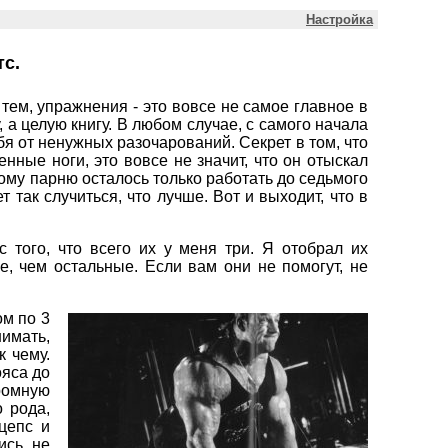
Настройка
тс.
тем, упражнения - это вовсе не самое главное в
 а целую книгу. В любом случае, с самого начала
бя от ненужных разочарований. Секрет в том, что
нные ноги, это вовсе не значит, что он отыскал
ому парню осталось только работать до седьмого
т так случиться, что лучше. Вот и выходит, что в
 того, что всего их у меня три. Я отобрал их
е, чем остальные. Если вам они не помогут, не
ом по 3
нимать,
к чему.
ояса до
громную
 рода,
цепс и
ись, не