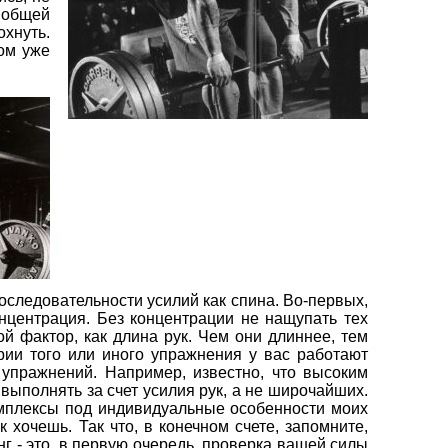
 общей
охнуть.
том уже
последовательности усилий как спина. Во-первых,
онцентрация. Без концентрации не нащупать тех
й фактор, как длина рук. Чем они длиннее, тем
ории того или иного упражнения у вас работают
 упражнений. Например, известно, что высоким
выполнять за счет усилия рук, а не широчайших.
комплексы под индивидуальные особенности моих
 хочешь. Так что, в конечном счете, запомните,
нг - это, в первую очередь, проверка вашей силы