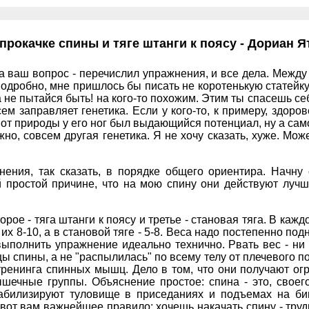
прокачке спины и тяге штанги к поясу - Дориан Я
а ваш вопрос - перечислил упражнения, и все дела. Между 
одробно, мне пришлось бы писать не коротенькую статейку,
 не пытайся быть! на кого-то похожим. Этим ты спасешь се
 заправляет генетика. Если у кого-то, к примеру, здорове
 от природы у его ног был выдающийся потенциал, ну а сам
жно, совсем другая генетика. Я не хочу сказать, хуже. Може
ния, так сказать, в порядке общего ориентира. Начну с
ой простой причине, что на мою спину они действуют лучш
орое - тяга штанги к поясу и третье - становая тяга. В кажд
их 8-10, а в становой тяге - 5-8. Веса надо постепенно под
ыполнить упражнение идеально технично. Рвать вес - ни 
ы спины, а не "распылилась" по всему телу от плечевого п
 тренинга спинных мышц. Дело в том, что они получают о
шечные группы. Объяснение простое: спина - это, своего
абилизируют туловище в приседаниях и подъемах на би
вот вам важнейшее правило: хочешь накачать спину - труд