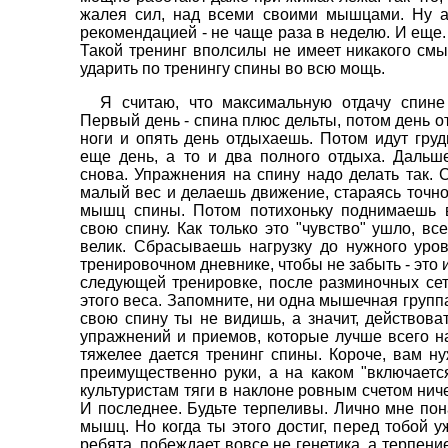
жалея сил, над всеми своими мышцами. Ну а
рекомендацией - не чаще раза в неделю. И еще. 
Такой тренинг вполсилы не имеет никакого смы
ударить по тренингу спины во всю мощь.
Я считаю, что максимальную отдачу спине 
Первый день - спина плюс дельты, потом день 
ноги и опять день отдыхаешь. Потом идут груд
еще день, а то и два полного отдыха. Дальш
снова. Упражнения на спину надо делать так.
малый вес и делаешь движение, стараясь точно
мышц спины. Потом потихоньку поднимаешь в
свою спину. Как только это "чувство" ушло, все
велик. Сбрасываешь нагрузку до нужного уро
тренировочном дневнике, чтобы не забыть - это и
следующей тренировке, после разминочных се
этого веса. Запомните, ни одна мышечная группа
свою спину ты не видишь, а значит, действова
упражнений и приемов, которые лучше всего на
тяжелее дается тренинг спины. Короче, вам ну
преимущественно руки, а на каком "включаетс
культуристам тяги в наклоне ровным счетом ниче
И последнее. Будьте терпеливы. Лично мне пон
мышц. Но когда ты этого достиг, перед тобой уж
ребята, побеждает вовсе не генетика, а терпени