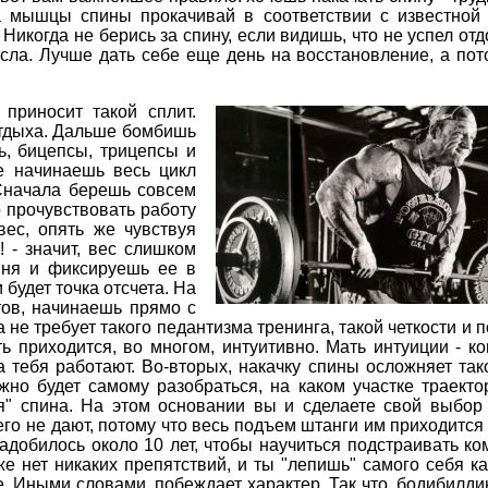
 мышцы спины прокачивай в соответствии с известной
Никогда не берись за спину, если видишь, что не успел отд
сла. Лучше дать себе еще день на восстановление, а по
приносит такой сплит.
отдыха. Дальше бомбишь
ь, бицепсы, трицепсы и
е начинаешь весь цикл
 Сначала берешь совсем
 прочувствовать работу
ес, опять же чувствуя
! - значит, вес слишком
вня и фиксируешь ее в
 будет точка отсчета. На
тов, начинаешь прямо с
 не требует такого педантизма тренинга, такой четкости и 
ть приходится, во многом, интуитивно. Мать интуиции - к
 тебя работают. Во-вторых, накачку спины осложняет тако
жно будет самому разобраться, на каком участке траект
я" спина. На этом основании вы и сделаете свой выбор
го не дают, потому что весь подъем штанги им приходится 
адобилось около 10 лет, чтобы научиться подстраивать 
е нет никаких препятствий, и ты "лепишь" самого себя как
е. Иными словами, побеждает характеp. Так что, бодибилди