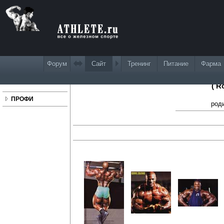
Форум
Сайт
Тренинг
Питание
Фарма
Р
( R
ПРОФИ
роди