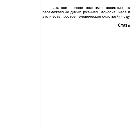
...закатное солнце золотило поникшие, 
перемежаемые диким ржанием, доносившиеся из
это и есть простое человеческое счастье?» - сд
Стат