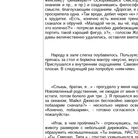
женские(!) тренажеры?» Оскорбившись снисх
онанизм и пр., и пр.) и озадачившись философс
смысле, благоухающим созданиям. «Дорогая, я ж
проскрипела одна. «Так вроде, дебил через «е» 
к эрудитке. «Есть, конечно есть женские тре
скакалок и обручей. «Маладой че-эк, вы чё, из
это колечко?!» - потрясая жалобно дребезжащим
портить такой хароший фигур, э?», - голосом 
дамы величественно удалились, оставляя вмяти
Народу в зале слегка поубавилось. Пользуяс
прячась за стол и бормоча мантру «вкусно, вкус
Прислушался к внутренним ощущениям. Самовнуш
плохая. В следующий раз попробую «ням-ням».
«Слышь, братан, я...» - прогудело у меня н
Новоявленный родственник, не ожидая от меня т
кстати, потом болело дня три...). Я прошелся в
за океаном, Майкл Джексон беспокойно завороч
побазарим сначала?» - несколько нервно осв
«Конечно, побазарим», - готовно согласился
пожалуйста».
«Итак, в чем проблема?» - отряхнувшись, п
животу размером с небольшой дирижабль, про
образумить несмышленыша: «Ты знаешь, НАСТОЯ
- «Гы. Смешно. Типа.» - грустно ухмыльнулся р