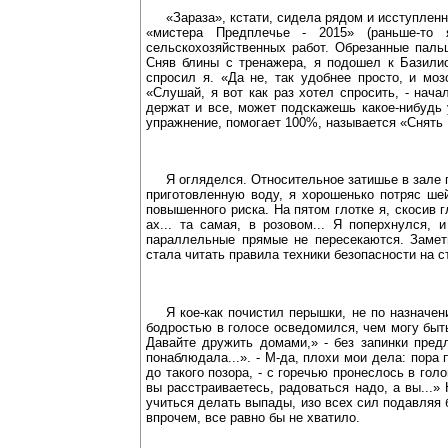
«Зараза», кстати, сидела рядом и исступленн
«мистера Предплечье - 2015» (раньше-то
сельскохозяйственных работ. Обрезанные паль
Сняв блины с тренажера, я подошел к Базили
спросил я. «Да не, так удобнее просто, и моз
«Слушай, я вот как раз хотел спросить, - нача
держат и все, может подскажешь какое-нибудь у
упражнение, помогает 100%, называется «Снять 
Я огляделся. Относительное затишье в зале 
приготовленную воду, я хорошенько потряс шей
повышенного риска. На пятом глотке я, скосив 
ах... та самая, в розовом... Я поперхнулся,
параллельные прямые не пересекаются. Замет
стала читать правила техники безопасности на с
Я кое-как почистил перышки, не по назначе
бодростью в голосе осведомился, чем могу быт
Давайте дружить домами,» - без запинки предл
понаблюдала...». - М-да, плохи мои дела: пора 
до такого позора, - с горечью пронеслось в го
вы расстраиваетесь, радоваться надо, а вы...»
учиться делать выпады, изо всех сил подавляя б
впрочем, все равно бы не хватило.