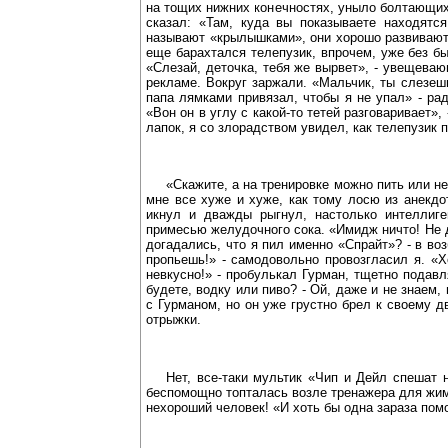
на тощих нижних конечностях, уныло болтающихс
сказал: «Там, куда вы показываете находятс
называют «крылышками», они хорошо развиваются
еще барахтался телепузик, впрочем, уже без бы
«Слезай, деточка, тебя же вырвет», - увещеваю
рекламе. Вокруг заржали. «Мальчик, ты слезешь
папа лямками привязал, чтобы я не упал» - рад
«Вон он в углу с какой-то тетей разговаривает»
лапок, я со злорадством увидел, как телепузик
«Скажите, а на тренировке можно пить или не
мне все хуже и хуже, как тому лосю из анекдот
икнул и дважды рыгнул, настолько интеллиг
примесью желудочного сока. «Имидж ничто! Не д
догадались, что я пил именно «Спрайт»? - в во
пропьешь!» - самодовольно провозгласил я. «Х
невкусно!» - пробулькал Гурман, тщетно подавл
будете, водку или пиво? - Ой, даже и не знаем,
с Гурманом, но он уже грустно брел к своему д
отрыжки.
Нет, все-таки мультик «Чип и Дейл спешат 
беспомощно топталась возле тренажера для жима 
нехороший человек! «И хоть бы одна зараза пом