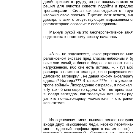
долбя грифом в грудку, он раз восемь выжал ле
решил для очистки совести подойти и предло
тренажерами - Силач как раз отдыхал от труд
изложил свою просьбу. Тщетно: мозг атлета, в
дрозда, глазки с отсутствующим выражением см
рефлекторное согласие с собеседником.
Махнув рукой на это бесперспективное заня
подготовка к пляжному сезону началась.
«А вы не подскажете, какое упражнение мне
религиозном экстазе пред гласом небесным я б
паче экстензий, а бицепс бедра - становых тяг
нагруженною, ибо сие есть истина...», - тут 
размера в пляжных сланцах, явно разрушавшие 
деловито заговорил , не давая юному акселерату
сделал? Выпады??? В тапках???» - я с ужасом 
тропе войны!» Лихорадочно озираясь, я поискал
«Ну так чё мне еще-то сделать?» - нетерпеливо
я, следя взглядом, как телепузик лет шести ра
уж кто по-настоящему «качается»! - отстран
испытателя.
Из оцепенения меня вывело легкое постуки
входа двух изысканных леди, нервно переминаю
мог – ядерный парфюм просто валил с ног), 