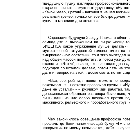
тщедушную тушку взглядом профессионального 
стараясь принять самую выгодную позу. «Ну вот,
«Какой базар, братан! - наконец я нашел нужный
реальный тренер, только он все быстро делает.»
купил, в магазине для «качков».
Спровадив будущую Звезду Пляжа, я облегчен
семнадцати с выражением на лицах «ваще-т
БИЦЕПСА какое упражнение лучше делать?» -
мужественной татуировкой головы тигра на 
эмбриональном состоянии, то и тигр выглядел к
над общей массой поработать, а потом уже дума
сказал я. «Это чё, значит, сколько подходов н
подходов со штангой делаем, потом пять на этой
да, я и говорю, на этой... доске скота, потом си
«Все, все, ребята, я понял, можете не прод
показывал...» - неохотно проворчал крепыш. «Ну 
даже не устали!» - «Грузчиком иди работай, та
доносившихся обрывков разговора было ясно, ч
лишь один из них слабо возражал против под
массивного, рельефного и проработанного грузчи
Чем закончилось совещание профсоюза потен
профиль до боли напоминающий букву «Г» спрос
«закрылки» по-моему называются, да?» - неуве