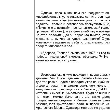
Однако, пора было немного подкрепитьс
миофибриллы, гнусно отказываясь питаться подко
начал чистить яйца (уточнение для остряков 
падают»,- только и оставалось пробурчать мне
«Приятного аппетита!»- пропел ангельский голос
гр. жира, 70 ккал.), я увидел улыбчивую принц
на стол положить, да?»- спросила нимфа, стра
«попал», а! ну что за идиот, елки-палки! Ску
конечно»,- выдавил из себя я, старательно ра
продефилировала в зал.
«Здорово, Тренер Чемпионов с 1975 г. ( год м
небось, никотиновой кислоты обожрался?» Не
кулек и вынес его в туалет.
Возвращаясь, я уже подходя к двери зала, 
дзын-нь, бамц! и-эх, дзын-нь, бамц!» - Блочный
два-три раза в неделю наводил ужас на «чайник
и дергая рукояти и валики всем, чем можно –
квадрицепсов превращалось в базовое ДЛЯ ВСЕГ
история, к счастью, умалчивает. Судя по внешне
на ногах: можно было заплетать такие дред
продавленные сиденья и белые солевые разво
разглядывая кристаллики соли, выпаренные и
Аральского Моря... Однажды мне все же удалос