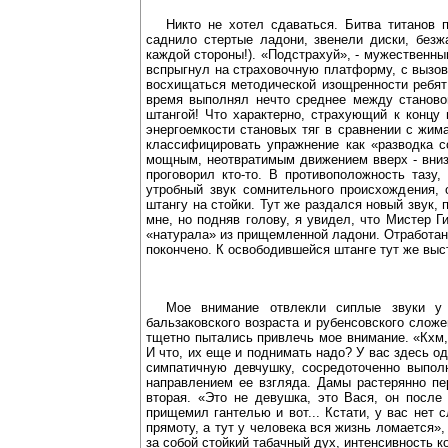
Никто не хотел сдаваться. Битва титанов
саднило стертые ладони, звенели диски, безж
каждой стороны!). «Подстрахуй», - мужественн
вспрыгнул на страховочную платформу, с вызов
восхищаться методической изощренности ребят:
время выполнял нечто среднее между станово
штангой! Что характерно, страхующий к концу
энергоемкости становых тяг в сравнении с жим
классифицировать упражнение как «разводка 
мощным, неотвратимым движением вверх - вниз, 
проговорил кто-то. В противоположность тазу,
утробный звук сомнительного происхождения,
штангу на стойки. Тут же раздался новый звук,
мне, но подняв голову, я увидел, что Мистер 
«натурала» из прищемленной ладони. Отработан
покончено. К освободившейся штанге тут же вы
Мое внимание отвлекли сиплые звуки у 
бальзаковского возраста и рубенсовского слож
тщетно пытались привлечь мое внимание. «Кхм, 
И что, их еще и поднимать надо? У вас здесь о
симпатичную девчушку, сосредоточенно выпол
направлением ее взгляда. Дамы растерянно пер
вторая. «Это не девушка, это Вася, он после 
прищемил гантелью и вот... Кстати, у вас нет 
прямоту, а тут у человека вся жизнь ломается
за собой стойкий табачный дух, интенсивность 