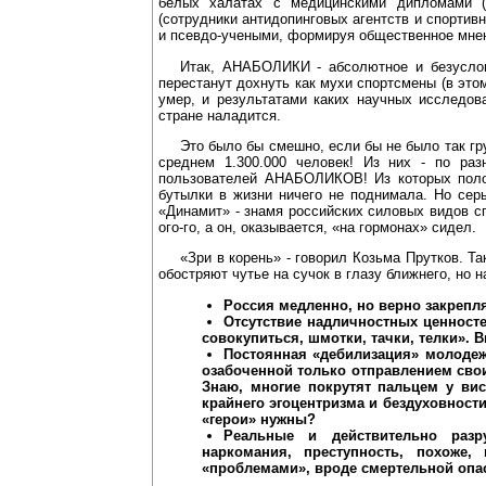
белых халатах с медицинскими дипломами (
(сотрудники антидопинговых агентств и спортив
и псевдо-учеными, формируя общественное мне
Итак, АНАБОЛИКИ - абсолютное и безуслов
перестанут дохнуть как мухи спортсмены (в этом
умер, и результатами каких научных исследов
стране наладится.
Это было бы смешно, если бы не было так гр
среднем 1.300.000 человек! Из них - по ра
пользователей АНАБОЛИКОВ! Из которых полов
бутылки в жизни ничего не поднимала. Но серы
«Динамит» - знамя российских силовых видов сп
ого-го, а он, оказывается, «на гормонах» сидел.
«Зри в корень» - говорил Козьма Прутков. Та
обостряют чутье на сучок в глазу ближнего, но 
Россия медленно, но верно закрепля
Отсутствие надличностных ценносте
совокупиться, шмотки, тачки, телки». В
Постоянная «дебилизация» молодеж
озабоченной только отправлением сво
Знаю, многие покрутят пальцем у вис
крайнего эгоцентризма и бездуховност
«герои» нужны?
Реальные и действительно разр
наркомания, преступность, похоже
«проблемами», вроде смертельной опас