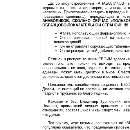
Да, со злоупотреблением «АНАБОЛИКОВ» в м
журналисты, ложь и лицемерие, а иногда и 
настоящих. Приготовьтесь впадать в праведный 
праведники хреновы...), переходящий в ист
АНАБОЛИКОВ, СКОЛЬКО СЕЙЧАС «ПОЛЬЗО
ОБРАЗЦОВО-ПОКАЗАТЕЛЬНОЙ СТРАНОЙ!!!!!!!
Атлет, использующий фармакологию, н
Он не замерзает пьяный на остано
поножовщиной!
Он не отравляет окружающих табачным
Он не рождает детей-дебилов, зачатых 
Если он и рискует, то лишь СВОИМ здоровье
Более того, этот «риск» не выходит за пре
неправильного питания, курения и алкоголя.
единицы, может быть, десятки в мире. Смерт
аспирина исчисляется десятками и сотнями тыся
Пользователь «анаболиков» социально БЕЗ
Делом, не имеющий ни времени, ни мотивов сов
патриот и труженик во благо Родины.
Каковым и был Владимир Турчинский, вне 
Человек, привлекший личным примером в тр
отношениях, состоявшийся и как спортсмен, и ка
что делает.
Так почему, черт возьми, все тявкают об 
популярно обывателю, что предельные силовые 