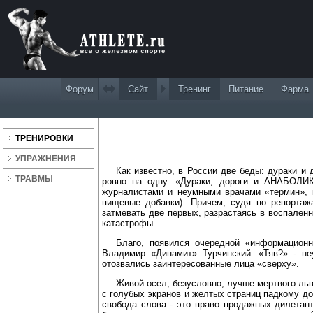
Форум
Сайт
Тренинг
Питание
Фарма
Памяти Владимира
ТРЕНИРОВКИ
УПРАЖНЕНИЯ
Как известно, в России две беды: дураки и 
ТРАВМЫ
ровно на одну. «Дураки, дороги и АНАБОЛИ
журналистами и неумными врачами «термин», 
пищевые добавки). Причем, судя по репортаж
затмевать две первых, разрастаясь в воспале
катастрофы.
Благо, появился очередной «информационн
Владимир «Динамит» Турчинский. «Тяв?» - не
отозвались заинтересованные лица «сверху».
Живой осел, безусловно, лучше мертвого льв
с голубых экранов и желтых страниц падкому до
свобода слова - это право продажных дилетан