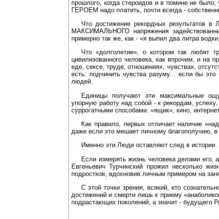
прошлого, когда стероидов и в помине не было
ГЕРОЕМ надо платить, почти всегда - собственн
Что достижение рекордных результатов в 
МАКСИМАЛЬНОГО напряжения задействованных 
примерно так же, как - «я выпил два литра водки
Что «долголетие», о котором так любят т
цивилизованного человека, как впрочем, и на п
еде, сексе, труде, отношениях, чувствах, отсу
есть: подчинить чувства разуму... если бы эт
людей.
Единицы получают эти максимальные ощущ
упорную работу над собой - к рекордам, успеху
суррогатными способами: «ящик», кино, интернет
Как правило, первых отличает наличие «над
даже если это мешает личному благополучию, в ч
Именно эти Люди оставляют след в истории. 
Если измерять жизнь человека делами его, а
Евгеньевич Турчинский прожил несколько жиз
подростков, вдохновив личным примером на зан
С этой точки зрения, всякий, кто сознатель
достижений и смерти лишь к приему «анаболико
подрастающих поколений, а значит - будущего Р