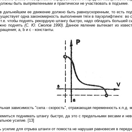
 должны быть выпрямленными и практически не участвовать в подъеме.
о в дальнейшем ее движение должно быть равноускоренным, то есть п
Существует одна закономерность выполнения тяги в пауэрлифтинге: во
т.е. чтобы поднять рекордную штангу быстро, надо обладать большей си
ожно поднять
(С. Ю. Смолов 1990)
. Данное явление вытекает из извест
ащения; а, b и с - константы.
льная зависимость "сила - скорость", отражающая переменность к.п.д. м
ремиться поднимать штангу быстро, да это с предельными весами и нев
льное усилие. [13]
ть усилие для отрыва штанги от помоста не нарушая равновесия в перед