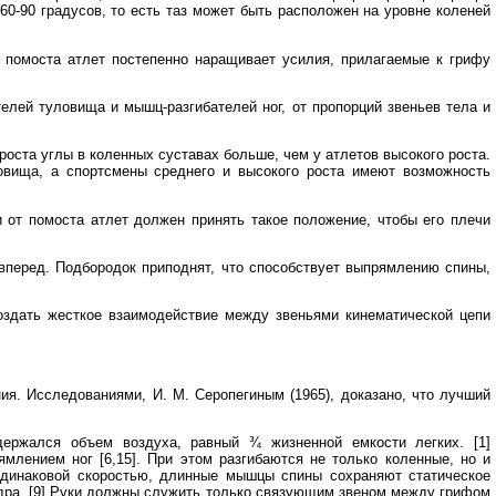
- 60-90 градусов, то есть таз может быть расположен на уровне коленей
 помоста атлет постепенно наращивает усилия, прилагаемые к грифу
телей туловища и мышц-разгибателей ног, от пропорций звеньев тела и
роста углы в коленных суставах больше, чем у атлетов высокого роста.
ловища, а спортсмены среднего и высокого роста имеют возможность
 от помоста атлет должен принять такое положение, чтобы его плечи
вперед. Подбородок приподнят, что способствует выпрямлению спины,
оздать жесткое взаимодействие между звеньями кинематической цепи
ия. Исследованиями, И. М. Серопегиным (1965), доказано, что лучший
ержался объем воздуха, равный ¾ жизненной емкости легких. [1]
млением ног [6,15]. При этом разгибаются не только коленные, но и
 одинаковой скоростью, длинные мышцы спины сохраняют статическое
едра. [9] Руки должны служить только связующим звеном между грифом