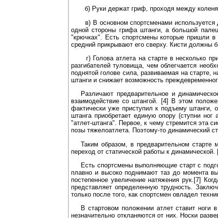
б) Руки держат гриф, проходя между коленя
в) В основном спортсменами используется д
одной стороны грифа штанги, а большой палец
"крючках". Есть спортсмены которые пришли в 
средний прикрывают его сверху. Кисти должны б
г) Голова атлета на старте в несколько п
разгибателей туловища, чем облегчается необ
поднятой голове сила, развиваемая на старте, 
штанги и снижает возможность преждевременного
Различают предварительное и динамическое
взаимодействие со штангой. [4] В этом полож
фактически уже приступил к подъему штанги, о
штанга приобретает единую опору (ступни ног а
"атлет-штанга". Первое, к чему стремится эта 
позы тяжелоатлета. Поэтому-то динамический ст
Таким образом, в предварительном старте 
переход от статической работы к динамической. 
Есть спортсмены выполняющие старт с подго
плавно и высоко поднимают таз до момента вы
постепенное увеличение натяжения рук.[7] Ког
представляет определенную трудность. Заключ
только после того, как спортсмен овладел техни
В стартовом положении атлет ставит ноги 
незначительно откланяются от них. Носки разве