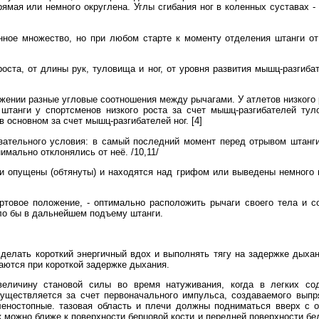
 прямая или немного округлена. Углы сгибания ног в коленных суставах 
ное множество, но при любом старте к моменту отделения штанги от
роста, от длины рук, туловища и ног, от уровня развития мышц-разгиба
ожении разные угловые соотношения между рычагами. У атлетов низкого 
штанги у спортсменов низкого роста за счет мышц-разгибателей ту
в основном за счет мышц-разгибателей ног. [4]
зательного условия: в самый последний момент перед отрывом штанги
мально отклонялись от неё. /10,11/
и опущены (обтянуты) и находятся над грифом или выведены немного 
ртовое положение, - оптимально расположить рычаги своего тела и с
ало бы в дальнейшем подъему штанги.
делать короткий энергичный вдох и выполнять тягу на задержке дыхан
ются при короткой задержке дыхания.
еличину становой силы во время натуживания, когда в легких сод
уществляется за счет первоначального импульса, создаваемого выпря
леностопные. тазовая область и плечи должны подниматься вверх с
к можно ближе к поверхности берцовой кости и передней поверхности б