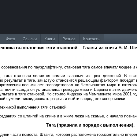
Фото
Ссылки
Книги
Разное
Контакты
ехника выполнения тяги становой. - Главы из книги Б. И. 
т соревнования по пауэрлифтингу, становая тяга самое впечатляющее и
, тяга становая является самым главным из трех движений. В свя
о результат в тяге, зачастую становится решающим фактором победит ил
ротяжении восьми лет господствовал на Чемпионатах мира в категории
, почти всегда он устанавливал рекорды мира и Европы в этих движени
льтате в тяге становой. Но стоило Анджею на Чемпионате мира 2001 год
вой сумели ликвидировать разрыв и выйти вперед его соперниники.
ехникой выполнения тяги становой.
иседаниях со штангой на спине и в жиме лежа на скамье, с начало позна
Тяга (правила и порядок выполнения).
дней части помоста. Штанга, которая расположена горизонтально впере