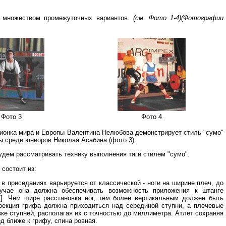
же множеством промежуточных вариантов.
(cм. Фото 1-4)(Фотографии
Фото 3
Фото 4
мпионка мира и Европы Валентина Нелюбова демонстрирует стиль "сумо"
пы среди юниоров Николая Асабина (фото 3).
удем рассматривать технику выполнения тяги стилем "сумо".
состоит из:
в приседаниях варьируется от классической - ноги на ширине плеч, до
учае она должна обеспечивать возможность приложения к штанге
4]. Чем шире расстановка ног, тем более вертикальным должен быть
роекция грифа должна приходиться над серединой ступни, а плечевые
вке ступней, располагая их с точностью до миллиметра. Атлет сохраняя
д ближе к грифу, спина ровная.