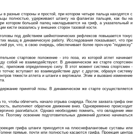
 в разные стороны и простой, при котором четыре пальца находятся с
льцы полностью, удерживают штангу на фалангах пальцев, как бы на
при котором большой палец накладывается на гриф, а указательный и
ии кисти оказались у внешних сторон тазовой кости.
и головы под действием шейнотонических рефлексов повышается тонус
тих мышц в динамическую работу. Исследования показывают, что при
ей рук, что, в свою очередь, обеспечивает более проч-ную "подвеску"
ельное стартовое положение - это поза, из которой атлет начинает
жду собой не взаимодействуют. В динамическом же старте спортсмен
ес, приложив определенную силу. В этот момент система спортсмен -
ни тотчас вступают во взаимодействие друг с другом, образуя систему
ентров тяжести атлета и штанги к вертикали. Этим и вызвано изменение
та.
удержание принятой позы. В динамическом же старте осуществляется
то, чтобы облегчить начало отрыва снаряда. После захвата грифа они
рость, выполняют обратное движение вниз. Одновременно происходит
ергично разгибаться. Однако необходимо помнить, что овладение ими
ги. Поэтому освоение подготовительных движений должно начинаться
 проекция грифа штанги приходится на плюснефаланговые суставы или
 Голени прямые, почти или полностью касаются грифа. Проекция центра