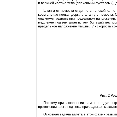
и верхней частью тела (плечевыми суставами),
Штанга от помоста отделяется спокойно, н
коем случае нельзя дергать штангу с помоста. 
она может развить при предельном напряжении, 
медленее подъем штанги, тем больший вес м
предельное напряжение мышцы; V - скорость сокр
Рис. 2 Реа
Поэтому при выполнении тяги не следует ст
протяжении всего подъема прикладывая максима
Основная задача атлета в этой фазе - разви