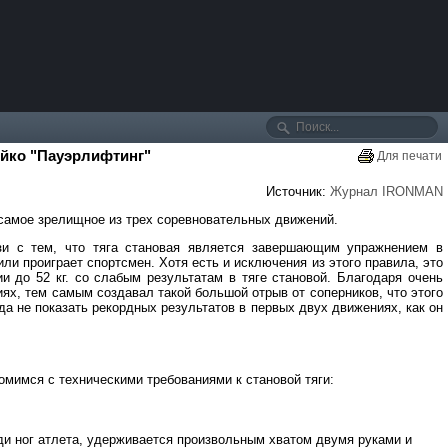
Шейко "Пауэрлифтинг"
Для печати
Источник:
Журнал IRONMAN
 самое зрелищное из трех соревновательных движений.
зи с тем, что тяга становая является завершающим упражнением в
и проиграет спортсмен. Хотя есть и исключения из этого правила, это
 до 52 кг. со слабым результатам в тяге становой. Благодаря очень
ях, тем самым создавал такой большой отрыв от соперников, что этого
а не показать рекордных результатов в первых двух движениях, как он
комимся с техническими требованиями к становой тяги:
ди ног атлета, удерживается произвольным хватом двумя руками и