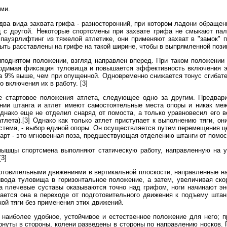
ми.
ва вида захвата грифа - разносторонний, при котором ладони обращены
 с другой. Некоторые спортсмены при захвате грифа не смыкают па
пауэрлифтинг из тяжелой атлетике, они применяют захват в "замок" 
ыть расставлены на грифе на такой ширине, чтобы в выпрямленной позиц
риподнятом положении, взгляд направлен вперед. При таком положени
ходимая фиксация туловища и повышается эффективность включения э
на 9% выше, чем при опущенной. Одновременно снижается тонус сгибател
 включения их в работу. [3]
 стартовое положения атлета, следующее одно за другим. Предварит
ении штанга и атлет имеют самостоятельные места опоры и никак ме
днако еще не отделил снаряд от помоста, а только уравновесил его в
тлета).[3] Однако как только атлет приступает к выполнению тяги, о
система, - выбор единой опоры. Он осуществляется путем перемещения ц
арт - это мгновенная поза, предшествующая отделению штанги от помос
мышцы спортсмена выполняют статическую работу, направленную на 
[3]
товительными движениями в вертикальной плоскости, направленные на 
вода туловища в горизонтальное положение, а затем, увеличивая ско
да плечевые суставы оказываются точно над грифом, ноги начинают эн
ается она в переходе от подготовительного движения к подъему штан
кой тяги без применения этих движений.
в наиболее удобное, устойчивое и естественное положение для него;
рнуты в стороны, колени разведены в стороны по направлению носков.