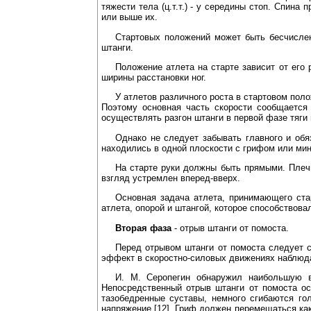
тяжести тела (ц.т.т.) - у середины стоп. Спина
или выше их.
Стартовых положений может быть бесчислен
штанги.
Положение атлета на старте зависит от его 
ширины расстановки ног.
У атлетов различного роста в стартовом пол
Поэтому основная часть скорости сообщается 
осуществлять разгон штанги в первой фазе тяги 
Однако не следует забывать главного и обя
находились в одной плоскости с грифом или мини
На старте руки должны быть прямыми. Плеч
взгляд устремлен вперед-вверх.
Основная задача атлета, принимающего ста
атлета, опорой и штангой, которое способствов
Вторая фаза
- отрыв штанги от помоста.
Перед отрывом штанги от помоста следует с
эффект в скоростно-силовых движениях наблюда
И. М. Серопегин обнаружил наибольшую в
Непосредственный отрыв штанги от помоста ос
тазобедренные суставы, немного сгибаются го
напряжение [12]. Гриф должен перемещаться ка