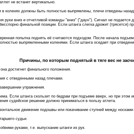
атлет не встанет вертикально.
ги в коленях должны быть полностью выпрямлены, плечи отведены назад
я руки вниз и отчетливой команды "вниз" ("даун"). Сигнал не подается 
бесспорно финальной позиции. Если штанга слегка дрожит (трясется) при
ренная попытка поднять её считаются подходом. После начала подъема 
полностью выпрямленными коленями. Если штанга оседает при отведении 
Причины, по которым поднятый в тяге вес не засч
 она достигнет финального положения.
ния с отведенными назад плечами.
 завершении упражнения.
ма. Если штанга скользит по бедрам при подъеме вверх, но при этом им
ения судейское решение должно приниматься в пользу атлета.
изонтальное движение подошвы или покачивание ступней между носками
таршего судьи.
обеими руками, т.е. выпускание штанги из рук.