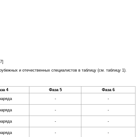
7]
рубежных и отечественных специалистов в таблицу (см. таблицу 1).
за 4
Фаза 5
Фаза 6
наряда
-
-
наряда
-
-
наряда
-
-
наряда
-
-