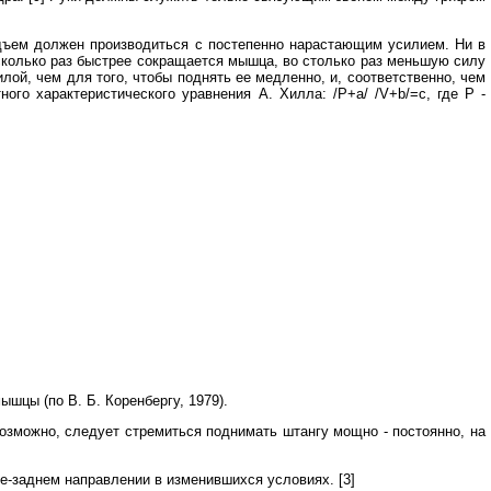
одъем должен производиться с постепенно нарастающим усилием. Ни в
 сколько раз быстрее сокращается мышца, во столько раз меньшую силу
лой, чем для того, чтобы поднять ее медленно, и, соответственно, чем
ного характеристического уравнения А. Хилла: /Р+а/ /V+b/=с, где Р -
ышцы (по В. Б. Коренбергу, 1979).
озможно, следует стремиться поднимать штангу мощно - постоянно, на
не-заднем направлении в изменившихся условиях. [3]