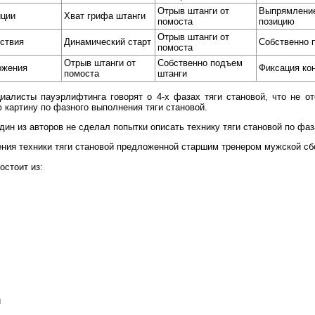
Отрыв штанги от
Выпрямление
иции
Хват грифа штанги
помоста
позицию
Отрыв штанги от
ствия
Динамический старт
Собственно 
помоста
Отрыв штанги от
Собственно подъем
ожения
Фиксация ко
помоста
штанги
иалисты пауэрлифтинга говорят о 4-х фазах тяги становой, что не о
 картину по фазного выполнения тяги становой.
дин из авторов не сделал попытки описать технику тяги становой по фаз
ния техники тяги становой предложенной старшим тренером мужской сб
остоит из:
и