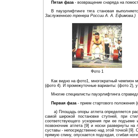
Пятая фаза
- возвращение снаряда на помос
В пауэрлифтинге тяга становая выполняетс
Заслуженного тренера России А. А. Ефимова.)
Фото 1
Как видно на фото1, многократный чемпион м
(фото 4). И промежуточные варианты: (фото 2),
Многие специалисты пауэрлифтинга справедли
Первая фаза
- прием стартового положения (
а) Площадь опоры атлета определяется распо
самой широкой постановке ступней, при ст
соответствующего ускорения при ее подъеме и
позвоночник атлета [9] и носки развернуты на
суставы - непосредственно над этой точкой [9]
прямую спину, опускается подседая, сгибая ноги