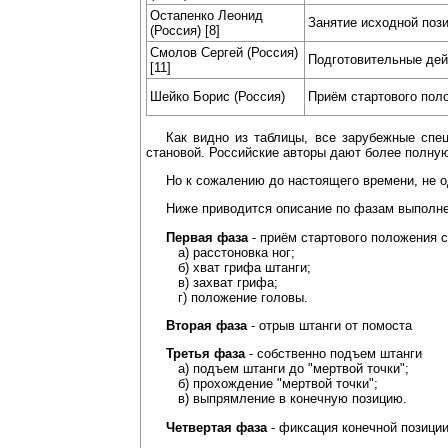
Остапенко Леонид
Занятие исходной поз
(Россия) [8]
Cмолов Сергей (Россия)
Подготовительные дей
[11]
Шейко Борис (Россия)
Приём стартового пол
Как видно из таблицы, все зарубежные спец
становой. Российские авторы дают более полную
Но к сожалению до настоящего времени, не о
Ниже приводится описание по фазам выполне
Первая фаза
- приём стартового положения с
а) расстоновка ног;
б) хват грифа штанги;
в) захват грифа;
г) положение головы.
Вторая фаза
- отрыв штанги от помоста
Третья фаза
- собственно подъем штанги
а) подъем штанги до "мертвой точки";
б) прохождение "мертвой точки";
в) выпрямление в конечную позицию.
Четвертая фаза
- фиксация конечной позици