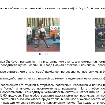
т
я способами: классический (тяжелоатлетический) и "сумо". А так 
Фото 2
ира Эд Коуэн выполняет тягу в штангистком стиле, а многократная че
 у победителя Кубка России 2001 года Равиля Казакова и чемпиона Евро
во считают, что стиль "сумо" наиболее прогрессивнее, поэтому мы и б
взаимодействие атлета со штангой до момента отделения ее от помоста) 
ложением его ступней в стартовом положении. Расcтановка ног как и 
иле "сумо" и множество промежуточных вариантов. Но в любом сл
 обеспечивать необходимую устойчивость системы "атлет-штанга". [
 45-60 градусов. При любом варианте расстановки ног вертикальная п
. Спортсмены высокого класса придают очень большое значение расстано
 и разводя колени в стороны по направлению носков. Таз подается впере