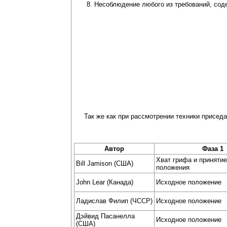
Несоблюдение любого из требований, сод
Так же как при рассмотрении техники приседа
Aвтор
Фаза 1
Хват грифа и принятие
Bill Jamison (США)
положения
John Lear (Канада)
Исходное положение
Ладислав Филип (ЧССР)
Исходное положение
Дэйвид Пасанелла
Исходное положение
(США)