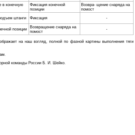
 в конечную
Фиксация конечной
Возвра- щение снаряда на
позиции
помост
подъем штанги
Фиксация
-
Возвращение снаряда на
нечной позиции
-
помост
тображает на наш взгляд, полной по фазной картины выполнения тяги
ам.
орной команды России Б. И. Шейко.