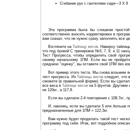
Сгибание рук с гантелями сидя—3 Х 8
Эта программа была бы слишком простой
соответственно вносить корректировки в програм
вам сказал, что не нужно сразу заполнять все 
Взгляните на
Таблицу весов
. Наверху таблиц
что под буквой С тренировок №5, 7, 9, и 11 нах
Тест Прогресса, чтобы определить свой прогр
своему начальному 1ПМ. Если вы не пройдете
среднюю "оценку", вы оставите свой 1ПМ без из
Вот пример этого теста. Мы снова возьмем в
тест прогресса. Из
Таблицы весов
следует, что 
сможете (в правильной форме). Если вы сделал
все веса в
Таблице весов
на 5 фунтов. Другими 
не 120кг., а 117,8.
Если вы сделали 2-4 повторения с 108,7кг., 
И, наконец, если вы сделали 5 или больше п
предназначенные для 1ПМ = 122,3кг.
Вам нужно будет проделать такой тест неско
программу под себя. Итак, вот подробное описан