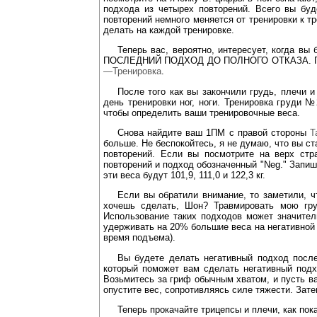
подхода из четырех повторений. Всего вы бу
повторений немного меняется от тренировки к т
делать на каждой тренировке.
Теперь вас, вероятно, интересует, когда в
ПОСЛЕДНИЙ ПОДХОД ДО ПОЛНОГО ОТКАЗА. После 
—Тренировка
.
После того как вы закончили грудь, плечи и
день тренировки ног, ноги. Тренировка груди 
чтобы определить ваши тренировочные веса.
Снова найдите ваш 1ПМ с правой стороны
Т
больше. Не беспокойтесь, я не думаю, что вы с
повторений. Если вы посмотрите на верх стр
повторений и подход обозначенный "Neg." Запиш
эти веса будут 101,9, 111,0 и 122,3 кг.
Если вы обратили внимание, то заметили, ч
хочешь сделать, Шон? Травмировать мою гру
Использование таких подходов может значител
удерживать на 20% большие веса на негативной 
время подъема).
Вы будете делать негативный подход посл
который поможет вам сделать негативный подх
Возьмитесь за гриф обычным хватом, и пусть ва
опустите вес, сопротивляясь силе тяжести. Зат
Теперь прокачайте трицепсы и плечи, как пока