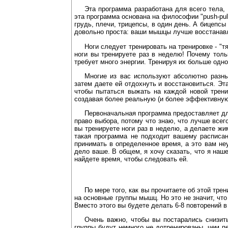
Эта программа разработана для всего тела,
эта программа основана на философии "push-pull
грудь, плечи, трицепсы, в один день. А бицепсы
довольно проста: ваши мышцы лучше восстанав
Ноги следует тренировать на тренировке - "тя
ноги вы тренируете раз в неделю! Почему тол
требует много энергии. Тренируя их больше одн
Многие из вас используют абсолютно разн
затем даете ей отдохнуть и восстановиться. Эт
чтобы пытаться выжать на каждой новой трени
создавая более реальную (и более эффективную)
Первоначальная программа предоставляет дл
право выбора, потому что знаю, что лучше все
вы тренируете ноги раз в неделю, а делаете ж
такая программа не подходит вашему расписан
принимать в определенное время, а это вам неу
дело ваше. В общем, я хочу сказать, что я наш
найдете время, чтобы следовать ей.
По мере того, как вы прочитаете об этой тре
на основные группы мышц. Но это не значит, чт
Вместо этого вы будете делать 6-8 повторений в
Очень важно, чтобы вы постарались снизить
группы будут немного не дотренированы, чем пе