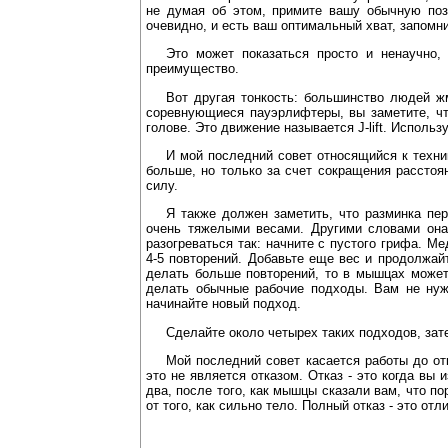
не думая об этом, примите вашу обычную поз
очевидно, и есть ваш оптимальный хват, запомни
Это может показаться просто и ненаучно,
преимущество.
Вот другая тонкость: большинство людей ж
соревнующиеся пауэрлифтеры, вы заметите, чт
голове. Это движение называется J-lift. Использу
И мой последний совет относящийся к техни
больше, но только за счет сокращения расстоя
силу.
Я также должен заметить, что разминка пер
очень тяжелыми весами. Другими словами она
разогреваться так: начните с пустого грифа. М
4-5 повторений. Добавьте еще вес и продолжай
делать больше повторений, то в мышцах может 
делать обычные рабочие подходы. Вам не нуж
начинайте новый подход.
Сделайте около четырех таких подходов, зат
Мой последний совет касается работы до отк
это не является отказом. Отказ - это когда вы
два, после того, как мышцы сказали вам, что п
от того, как сильно тело. Полный отказ - это о