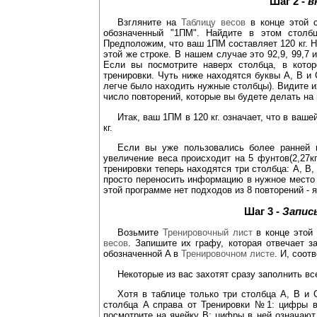
Шаг 2 -
в
Взгляните на
Таблицу весов
в конце этой с
обозначенный "1ПМ". Найдите в этом столб
Предположим, что ваш 1ПМ составляет 120 кг. Н
этой же строке. В нашем случае это 92,9, 99,7 
Если вы посмотрите наверх столбца, в кото
тренировки. Чуть ниже находятся буквы A, B и 
легче было находить нужные столбцы). Видите их
число повторений, которые вы будете делать на
Итак, ваш 1ПМ в 120 кг. означает, что в ваш
кг.
Если вы уже пользовались более ранней 
увеличение веса происходит на 5 фунтов(2,27кг
тренировки теперь находятся три столбца: A, B,
просто переносить информацию в нужное место (и
этой программе нет подходов из 8 повторений -
Шаг 3 -
Запис
Возьмите
Тренировочный лист
в конце этой 
весов
. Запишите их графу, которая отвечает з
обозначенной A в
Тренировочном листе
. И, соотв
Некоторые из вас захотят сразу заполнить вс
Хотя в таблице только три столбца A, B и 
столбца A справа от Тренировки №1: цифры в
посмотрите на ячейку B: цифры в ней означают,