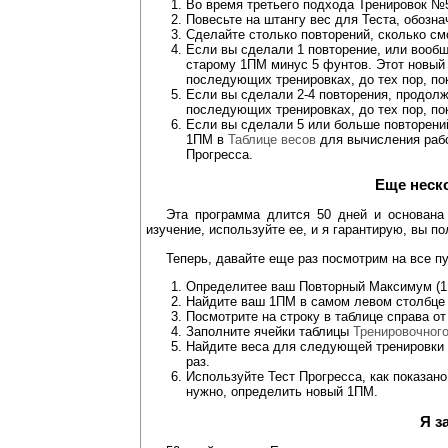
Во время третьего подхода Тренировок №5,
Повесьте на штангу вес для Теста, обозн
Сделайте столько повторений, сколько с
Если вы сделали 1 повторение, или вооб
старому 1ПМ минус 5 фунтов. Этот новый
последующих тренировках, до тех пор, по
Если вы сделали 2-4 повторения, продол
последующих тренировках, до тех пор, по
Если вы сделали 5 или больше повторени
1ПМ в
Таблице весов
для вычисления рабо
Прогресса.
Еще неск
Эта программа длится 50 дней и основана
изучение, используйте ее, и я гарантирую, вы п
Теперь, давайте еще раз посмотрим на все п
Определитее ваш Повторный Максимум (1
Найдите ваш 1ПМ в самом левом столбц
Посмотрите на строку в таблице справа о
Заполните ячейки таблицы
Тренировочного
Найдите веса для следующей тренировки и
раз.
Используйте Тест Прогресса, как показан
нужно, определить новый 1ПМ.
Я з